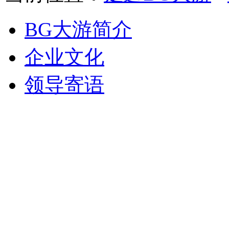
BG大游简介
企业文化
领导寄语
BG大游之道是BG大游厨柜的理
头与归宿、思想与哲学。
“把BG大游厨柜创办成受人尊敬