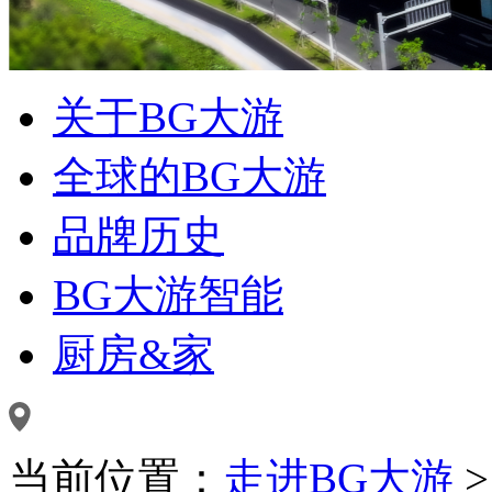
关于BG大游
全球的BG大游
品牌历史
BG大游智能
厨房&家
当前位置：
走进BG大游
>